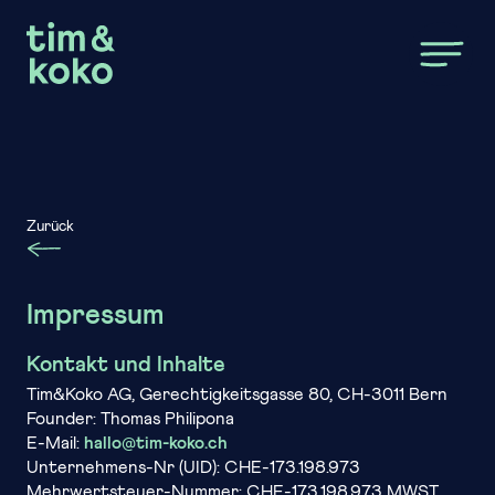
Zum Hauptinhalt springen
Zurück
Impressum
Kontakt und Inhalte
Tim&Koko AG, Gerechtigkeitsgasse 80, CH-3011 Bern
Founder: Thomas Philipona
E-Mail:
hallo@tim-koko.ch
Unternehmens-Nr (UID): CHE-173.198.973
Mehrwertsteuer-Nummer: CHE-173.198.973 MWST